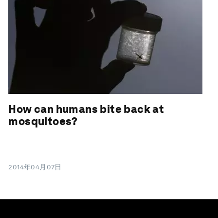
How can humans bite back at
mosquitoes?
2014年04月07日