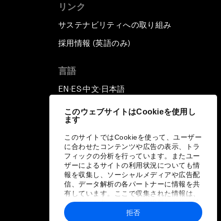
リンク
サステナビリティへの取り組み
採用情報 (英語のみ)
て
言語
EN
ES
中文
日本語
▪
▪
▪
このウェブサイトはCookieを使用し
ます
このサイトではCookieを使って、ユーザー
に合わせたコンテンツや広告の表示、トラ
フィックの分析を行っています。またユー
ザーによるサイトの利用状況についても情
報を収集し、ソーシャルメディアや広告配
信、データ解析の各パートナーに情報を共
有しています。ここで収集された情報は、
ユーザーが各パートナーに提供した他の情
報や各パートナーのサービスを使用した際
拒否