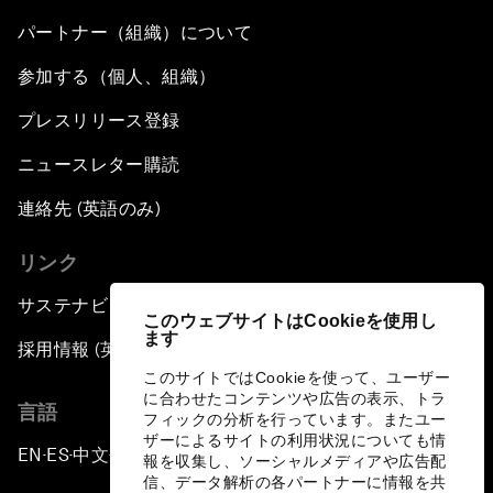
パートナー（組織）について
参加する（個人、組織）
プレスリリース登録
ニュースレター購読
連絡先 (英語のみ)
リンク
サステナビリティへの取り組み
このウェブサイトはCookieを使用し
ます
採用情報 (英語のみ)
このサイトではCookieを使って、ユーザー
に合わせたコンテンツや広告の表示、トラ
言語
フィックの分析を行っています。またユー
ザーによるサイトの利用状況についても情
EN
ES
中文
日本語
▪
▪
▪
報を収集し、ソーシャルメディアや広告配
信、データ解析の各パートナーに情報を共