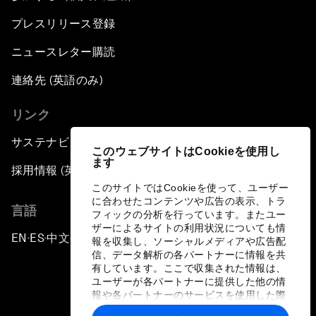
プレスリリース登録
ニュースレター購読
連絡先 (英語のみ)
リンク
サステナビリティへの取り組み
このウェブサイトはCookieを使用し
ます
採用情報 (英語のみ)
このサイトではCookieを使って、ユーザー
に合わせたコンテンツや広告の表示、トラ
言語
フィックの分析を行っています。またユー
ザーによるサイトの利用状況についても情
EN
ES
中文
日本語
▪
▪
▪
報を収集し、ソーシャルメディアや広告配
信、データ解析の各パートナーに情報を共
有しています。ここで収集された情報は、
ユーザーが各パートナーに提供した他の情
報や各パートナーのサービスを使用した際
に収集された情報と組み合わされ、各パー