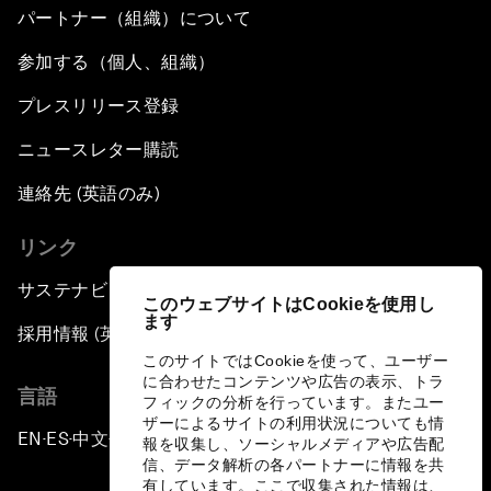
パートナー（組織）について
参加する（個人、組織）
プレスリリース登録
ニュースレター購読
連絡先 (英語のみ)
リンク
サステナビリティへの取り組み
このウェブサイトはCookieを使用し
ます
採用情報 (英語のみ)
このサイトではCookieを使って、ユーザー
に合わせたコンテンツや広告の表示、トラ
言語
フィックの分析を行っています。またユー
ザーによるサイトの利用状況についても情
EN
ES
中文
日本語
▪
▪
▪
報を収集し、ソーシャルメディアや広告配
信、データ解析の各パートナーに情報を共
有しています。ここで収集された情報は、