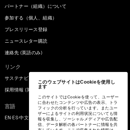
パートナー（組織）について
参加する（個人、組織）
プレスリリース登録
ニュースレター購読
連絡先 (英語のみ)
リンク
サステナビリティへの取り組み
このウェブサイトはCookieを使用し
ます
採用情報 (英語のみ)
このサイトではCookieを使って、ユーザー
に合わせたコンテンツや広告の表示、トラ
言語
フィックの分析を行っています。またユー
ザーによるサイトの利用状況についても情
EN
ES
中文
日本語
▪
▪
▪
報を収集し、ソーシャルメディアや広告配
信、データ解析の各パートナーに情報を共