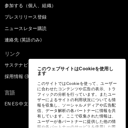
参加する（個人、組織）
プレスリリース登録
ニュースレター購読
連絡先 (英語のみ)
リンク
サステナビリティへの取り組み
このウェブサイトはCookieを使用し
ます
採用情報 (英語のみ)
このサイトではCookieを使って、ユーザー
に合わせたコンテンツや広告の表示、トラ
言語
フィックの分析を行っています。またユー
ザーによるサイトの利用状況についても情
EN
ES
中文
日本語
▪
▪
▪
報を収集し、ソーシャルメディアや広告配
信、データ解析の各パートナーに情報を共
有しています。ここで収集された情報は、
ユーザーが各パートナーに提供した他の情
報や各パートナーのサービスを使用した際