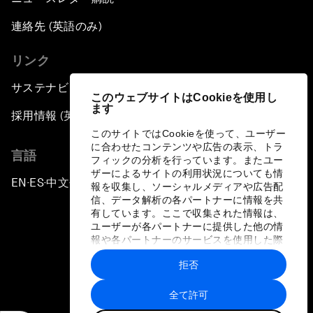
連絡先 (英語のみ)
リンク
サステナビリティへの取り組み
このウェブサイトはCookieを使用し
ます
採用情報 (英語のみ)
このサイトではCookieを使って、ユーザー
に合わせたコンテンツや広告の表示、トラ
言語
フィックの分析を行っています。またユー
ザーによるサイトの利用状況についても情
EN
ES
中文
日本語
▪
▪
▪
報を収集し、ソーシャルメディアや広告配
信、データ解析の各パートナーに情報を共
有しています。ここで収集された情報は、
ユーザーが各パートナーに提供した他の情
報や各パートナーのサービスを使用した際
に収集された情報と組み合わされ、各パー
拒否
トナーによって使用されることがありま
プライバシーポリシーと利用規約
す。
全て許可
サイトマップ