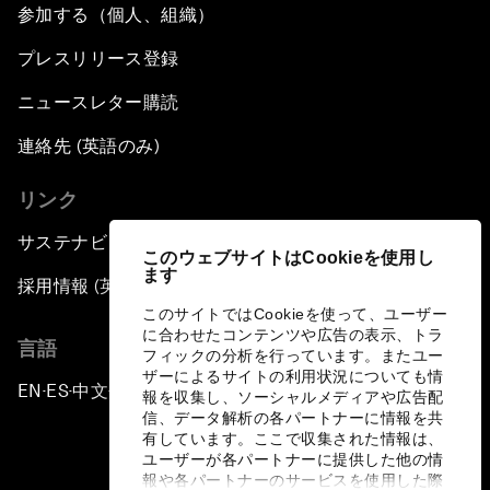
参加する（個人、組織）
プレスリリース登録
ニュースレター購読
連絡先 (英語のみ)
リンク
サステナビリティへの取り組み
このウェブサイトはCookieを使用し
ます
採用情報 (英語のみ)
このサイトではCookieを使って、ユーザー
に合わせたコンテンツや広告の表示、トラ
言語
フィックの分析を行っています。またユー
ザーによるサイトの利用状況についても情
EN
ES
中文
日本語
▪
▪
▪
報を収集し、ソーシャルメディアや広告配
信、データ解析の各パートナーに情報を共
有しています。ここで収集された情報は、
ユーザーが各パートナーに提供した他の情
報や各パートナーのサービスを使用した際