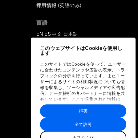
採用情報 (英語のみ)
て
言語
EN
ES
中文
日本語
▪
▪
▪
このウェブサイトはCookieを使用し
ます
このサイトではCookieを使って、ユーザー
に合わせたコンテンツや広告の表示、トラ
フィックの分析を行っています。またユー
ザーによるサイトの利用状況についても情
報を収集し、ソーシャルメディアや広告配
信、データ解析の各パートナーに情報を共
有しています。ここで収集された情報は、
ユーザーが各パートナーに提供した他の情
報や各パートナーのサービスを使用した際
拒否
に収集された情報と組み合わされ、各パー
トナーによって使用されることがありま
全て許可
す。
カスタム化