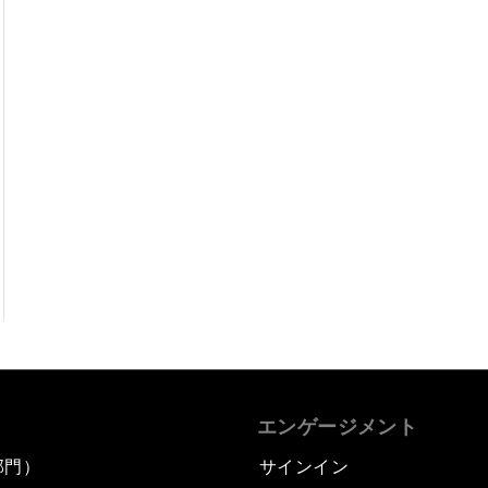
エンゲージメント
部門）
サインイン