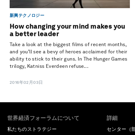
新興テクノロジー
How changing your mind makes you
a better leader
Take a look at the biggest films of recent months,
and you’ll see a bevy of heroes acclaimed for their
ability to stick to their guns. In The Hunger Games
trilogy, Katniss Everdeen refuse...
2016年02月03日
世界経済フォーラムについて
詳細
私たちのストラテジー
センター（