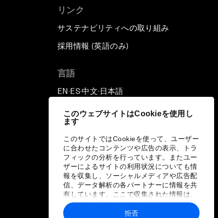
リンク
サステナビリティへの取り組み
採用情報 (英語のみ)
て
言語
EN
ES
中文
日本語
▪
▪
▪
このウェブサイトはCookieを使用し
ます
このサイトではCookieを使って、ユーザー
に合わせたコンテンツや広告の表示、トラ
フィックの分析を行っています。またユー
ザーによるサイトの利用状況についても情
報を収集し、ソーシャルメディアや広告配
信、データ解析の各パートナーに情報を共
有しています。ここで収集された情報は、
ユーザーが各パートナーに提供した他の情
報や各パートナーのサービスを使用した際
拒否