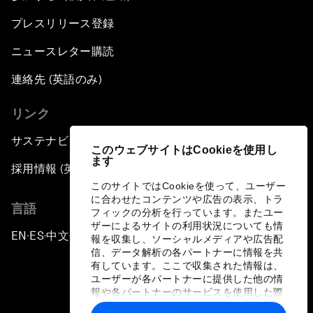
プレスリリース登録
ニュースレター購読
連絡先 (英語のみ)
リンク
サステナビリティへの取り組み
このウェブサイトはCookieを使用し
ます
採用情報 (英語のみ)
このサイトではCookieを使って、ユーザー
に合わせたコンテンツや広告の表示、トラ
言語
フィックの分析を行っています。またユー
ザーによるサイトの利用状況についても情
EN
ES
中文
日本語
▪
▪
▪
報を収集し、ソーシャルメディアや広告配
信、データ解析の各パートナーに情報を共
有しています。ここで収集された情報は、
ユーザーが各パートナーに提供した他の情
報や各パートナーのサービスを使用した際
に収集された情報と組み合わされ、各パー