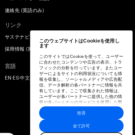
連絡先 (英語のみ)
リンク
サステナビリティへの取り組み
このウェブサイトはCookieを使用し
ます
採用情報 (英語のみ)
このサイトではCookieを使って、ユーザー
に合わせたコンテンツや広告の表示、トラ
言語
フィックの分析を行っています。またユー
ザーによるサイトの利用状況についても情
EN
ES
中文
日本語
▪
▪
▪
報を収集し、ソーシャルメディアや広告配
信、データ解析の各パートナーに情報を共
有しています。ここで収集された情報は、
ユーザーが各パートナーに提供した他の情
報や各パートナーのサービスを使用した際
に収集された情報と組み合わされ、各パー
拒否
トナーによって使用されることがありま
プライバシーポリシーと利用規約
す。
全て許可
サイトマップ