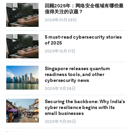
回顾2025年：网络安全领域有哪些最
值得关注的议题？
2026年01月29日
5 must-read cybersecurity stories
of 2025
2025年12月17日
Singapore releases quantum
readiness tools, and other
cybersecurity news
2025年11月28日
Securing the backbone: Why India’s
cyber resilience begins with its
small businesses
2025年11月05日