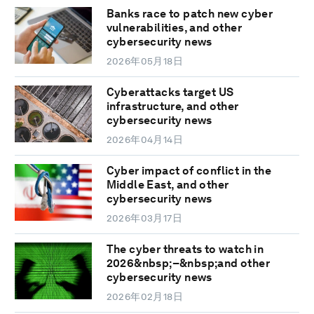
Banks race to patch new cyber
vulnerabilities, and other
cybersecurity news
2026年05月18日
Cyberattacks target US
infrastructure, and other
cybersecurity news
2026年04月14日
Cyber impact of conflict in the
Middle East, and other
cybersecurity news
2026年03月17日
The cyber threats to watch in
2026&nbsp;–&nbsp;and other
cybersecurity news
2026年02月18日