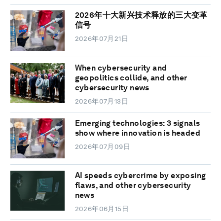
2026年十大新兴技术释放的三大变革
信号
2026年07月21日
When cybersecurity and
geopolitics collide, and other
cybersecurity news
2026年07月13日
Emerging technologies: 3 signals
show where innovation is headed
2026年07月09日
AI speeds cybercrime by exposing
flaws, and other cybersecurity
news
2026年06月15日