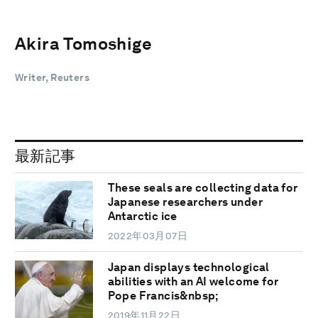
Akira Tomoshige
Writer, Reuters
最新記事
These seals are collecting data for
Japanese researchers under
Antarctic ice
2022年03月07日
Japan displays technological
abilities with an AI welcome for
Pope Francis&nbsp;
2019年11月22日