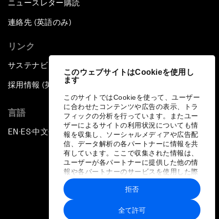
ニュースレター購読
連絡先 (英語のみ)
リンク
サステナビリティへの取り組み
このウェブサイトはCookieを使用し
ます
採用情報 (英語のみ)
このサイトではCookieを使って、ユーザー
に合わせたコンテンツや広告の表示、トラ
言語
フィックの分析を行っています。またユー
ザーによるサイトの利用状況についても情
EN
ES
中文
日本語
▪
▪
▪
報を収集し、ソーシャルメディアや広告配
信、データ解析の各パートナーに情報を共
有しています。ここで収集された情報は、
ユーザーが各パートナーに提供した他の情
報や各パートナーのサービスを使用した際
に収集された情報と組み合わされ、各パー
拒否
トナーによって使用されることがありま
プライバシーポリシーと利用規約
す。
全て許可
サイトマップ