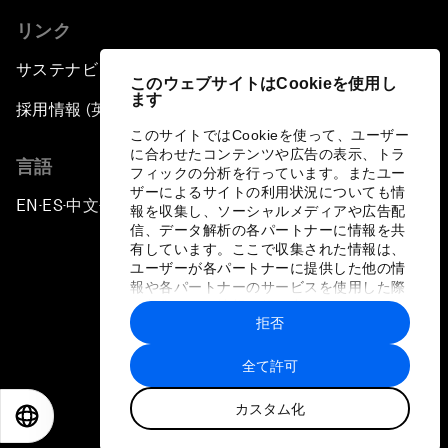
リンク
サステナビリティへの取り組み
このウェブサイトはCookieを使用し
ます
採用情報 (英語のみ)
このサイトではCookieを使って、ユーザー
に合わせたコンテンツや広告の表示、トラ
言語
フィックの分析を行っています。またユー
ザーによるサイトの利用状況についても情
EN
ES
中文
日本語
▪
▪
▪
報を収集し、ソーシャルメディアや広告配
信、データ解析の各パートナーに情報を共
有しています。ここで収集された情報は、
ユーザーが各パートナーに提供した他の情
報や各パートナーのサービスを使用した際
に収集された情報と組み合わされ、各パー
拒否
トナーによって使用されることがありま
プライバシーポリシーと利用規約
す。
全て許可
サイトマップ
カスタム化
©
2026
世界経済フォーラム
EN
ES
中文
日本語