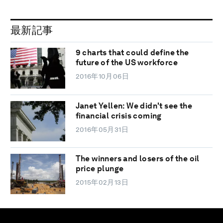
最新記事
9 charts that could define the
future of the US workforce
2016年10月06日
Janet Yellen: We didn't see the
financial crisis coming
2016年05月31日
The winners and losers of the oil
price plunge
2015年02月13日