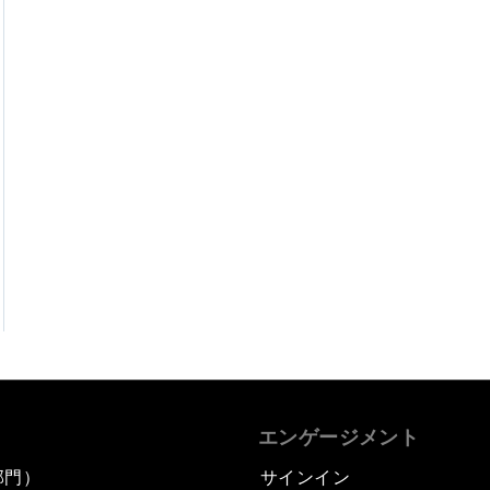
エンゲージメント
部門）
サインイン