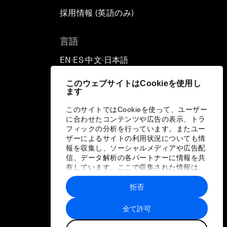
採用情報 (英語のみ)
て
言語
EN
ES
中文
日本語
▪
▪
▪
このウェブサイトはCookieを使用し
ます
このサイトではCookieを使って、ユーザー
に合わせたコンテンツや広告の表示、トラ
フィックの分析を行っています。またユー
ザーによるサイトの利用状況についても情
報を収集し、ソーシャルメディアや広告配
信、データ解析の各パートナーに情報を共
有しています。ここで収集された情報は、
ユーザーが各パートナーに提供した他の情
報や各パートナーのサービスを使用した際
拒否
に収集された情報と組み合わされ、各パー
トナーによって使用されることがありま
全て許可
す。