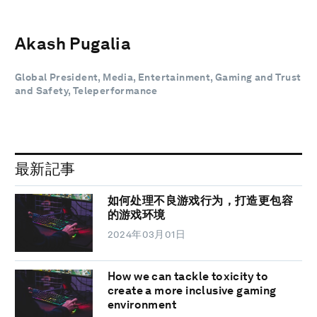
Akash Pugalia
Global President, Media, Entertainment, Gaming and Trust
and Safety, Teleperformance
最新記事
如何处理不良游戏行为，打造更包容
的游戏环境
2024年03月01日
How we can tackle toxicity to
create a more inclusive gaming
environment