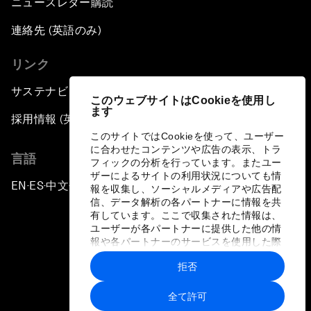
ニュースレター購読
連絡先 (英語のみ)
リンク
サステナビリティへの取り組み
このウェブサイトはCookieを使用し
ます
採用情報 (英語のみ)
このサイトではCookieを使って、ユーザー
に合わせたコンテンツや広告の表示、トラ
言語
フィックの分析を行っています。またユー
ザーによるサイトの利用状況についても情
EN
ES
中文
日本語
▪
▪
▪
報を収集し、ソーシャルメディアや広告配
信、データ解析の各パートナーに情報を共
有しています。ここで収集された情報は、
ユーザーが各パートナーに提供した他の情
報や各パートナーのサービスを使用した際
に収集された情報と組み合わされ、各パー
拒否
トナーによって使用されることがありま
プライバシーポリシーと利用規約
す。
全て許可
サイトマップ