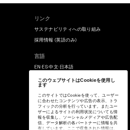
リンク
サステナビリティへの取り組み
採用情報 (英語のみ)
て
言語
EN
ES
中文
日本語
▪
▪
▪
このウェブサイトはCookieを使用し
ます
このサイトではCookieを使って、ユーザー
に合わせたコンテンツや広告の表示、トラ
フィックの分析を行っています。またユー
ザーによるサイトの利用状況についても情
報を収集し、ソーシャルメディアや広告配
信、データ解析の各パートナーに情報を共
有しています。ここで収集された情報は、