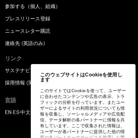
参加する（個人、組織）
プレスリリース登録
ニュースレター購読
連絡先 (英語のみ)
リンク
サステナビリティへの取り組み
このウェブサイトはCookieを使用し
ます
採用情報 (英語のみ)
このサイトではCookieを使って、ユーザー
に合わせたコンテンツや広告の表示、トラ
言語
フィックの分析を行っています。またユー
ザーによるサイトの利用状況についても情
EN
ES
中文
日本語
▪
▪
▪
報を収集し、ソーシャルメディアや広告配
信、データ解析の各パートナーに情報を共
有しています。ここで収集された情報は、
ユーザーが各パートナーに提供した他の情
報や各パートナーのサービスを使用した際