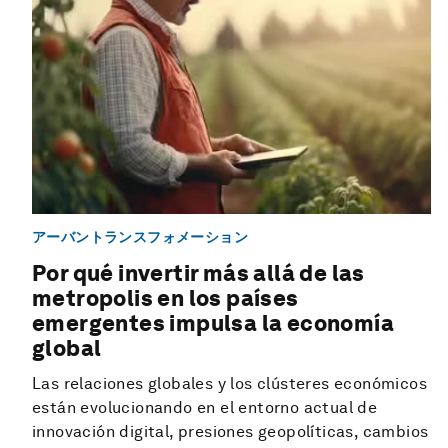
アーバントランスフォメーション
Por qué invertir más allá de las
metropolis en los países
emergentes impulsa la economía
global
Las relaciones globales y los clústeres económicos
están evolucionando en el entorno actual de
innovación digital, presiones geopolíticas, cambios