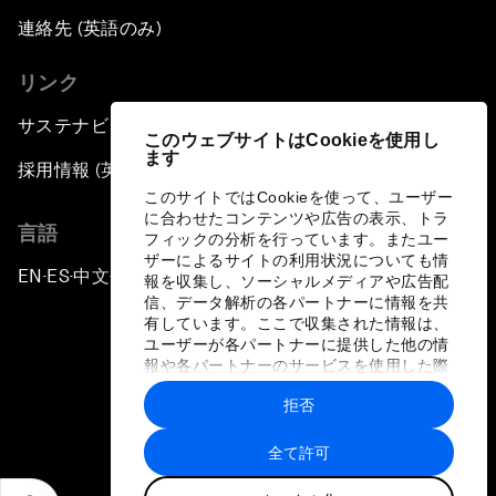
連絡先 (英語のみ)
リンク
サステナビリティへの取り組み
このウェブサイトはCookieを使用し
ます
採用情報 (英語のみ)
このサイトではCookieを使って、ユーザー
に合わせたコンテンツや広告の表示、トラ
言語
フィックの分析を行っています。またユー
ザーによるサイトの利用状況についても情
EN
ES
中文
日本語
▪
▪
▪
報を収集し、ソーシャルメディアや広告配
信、データ解析の各パートナーに情報を共
有しています。ここで収集された情報は、
ユーザーが各パートナーに提供した他の情
報や各パートナーのサービスを使用した際
に収集された情報と組み合わされ、各パー
拒否
トナーによって使用されることがありま
プライバシーポリシーと利用規約
す。
全て許可
サイトマップ