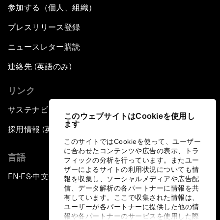
参加する（個人、組織）
プレスリリース登録
ニュースレター購読
連絡先 (英語のみ)
リンク
サステナビリティへの取り組み
このウェブサイトはCookieを使用し
ます
採用情報 (英語のみ)
このサイトではCookieを使って、ユーザー
に合わせたコンテンツや広告の表示、トラ
言語
フィックの分析を行っています。またユー
ザーによるサイトの利用状況についても情
EN
ES
中文
日本語
▪
▪
▪
報を収集し、ソーシャルメディアや広告配
信、データ解析の各パートナーに情報を共
有しています。ここで収集された情報は、
ユーザーが各パートナーに提供した他の情
報や各パートナーのサービスを使用した際