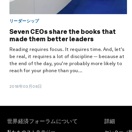
リーダーシップ
Seven CEOs share the books that
made them better leaders
Reading requires focus. It requires time. And, let's
be real, it requires a lot of discipline — because at
the end of the day, you're probably more likely to
reach for your phone than you...
2018年03月08日
世界経済フォーラムについて
詳細