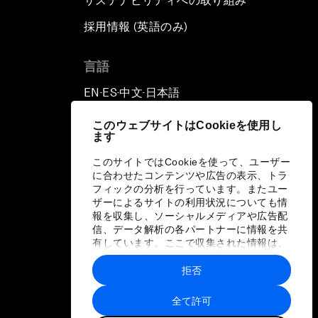
サステナビリティへの取り組み
採用情報 (英語のみ)
て
言語
EN
ES
中文
日本語
▪
▪
▪
このウェブサイトはCookieを使用し
ます
このサイトではCookieを使って、ユーザー
に合わせたコンテンツや広告の表示、トラ
フィックの分析を行っています。またユー
ザーによるサイトの利用状況についても情
報を収集し、ソーシャルメディアや広告配
信、データ解析の各パートナーに情報を共
有しています。ここで収集された情報は、
ユーザーが各パートナーに提供した他の情
報や各パートナーのサービスを使用した際
拒否
に収集された情報と組み合わされ、各パー
トナーによって使用されることがありま
全て許可
す。