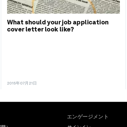
What should your job application
cover letter look like?
2015年07月21日
エンゲージメント