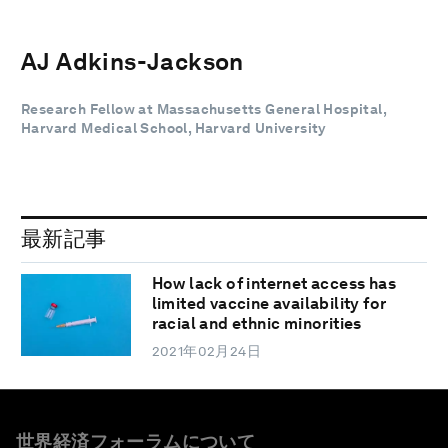
AJ Adkins-Jackson
Research Fellow at Massachusetts General Hospital,
Harvard Medical School, Harvard University
最新記事
How lack of internet access has
limited vaccine availability for
racial and ethnic minorities
2021年02月24日
世界経済フォーラムについて