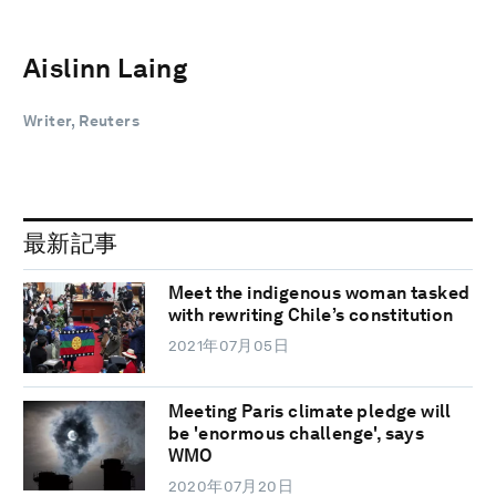
Aislinn Laing
Writer, Reuters
最新記事
Meet the indigenous woman tasked
with rewriting Chile’s constitution
2021年07月05日
Meeting Paris climate pledge will
be 'enormous challenge', says
WMO
2020年07月20日