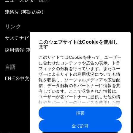
ニュースレター購読
連絡先 (英語のみ)
リンク
サステナビリティへの取り組み
このウェブサイトはCookieを使用し
ます
採用情報 (英語のみ)
このサイトではCookieを使って、ユーザー
に合わせたコンテンツや広告の表示、トラ
言語
フィックの分析を行っています。またユー
ザーによるサイトの利用状況についても情
EN
ES
中文
日本語
▪
▪
▪
報を収集し、ソーシャルメディアや広告配
信、データ解析の各パートナーに情報を共
有しています。ここで収集された情報は、
ユーザーが各パートナーに提供した他の情
報や各パートナーのサービスを使用した際
に収集された情報と組み合わされ、各パー
拒否
トナーによって使用されることがありま
プライバシーポリシーと利用規約
す。
全て許可
サイトマップ