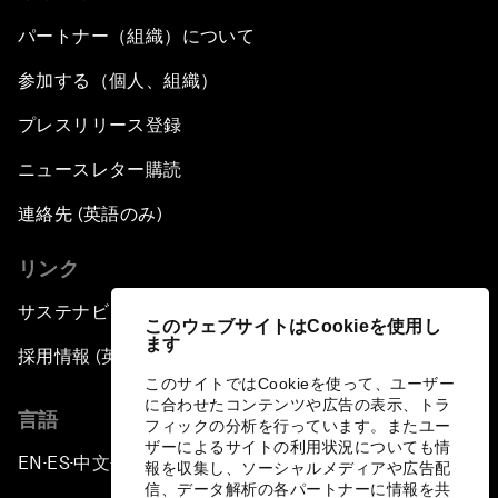
パートナー（組織）について
参加する（個人、組織）
プレスリリース登録
ニュースレター購読
連絡先 (英語のみ)
リンク
サステナビリティへの取り組み
このウェブサイトはCookieを使用し
ます
採用情報 (英語のみ)
このサイトではCookieを使って、ユーザー
に合わせたコンテンツや広告の表示、トラ
言語
フィックの分析を行っています。またユー
ザーによるサイトの利用状況についても情
EN
ES
中文
日本語
▪
▪
▪
報を収集し、ソーシャルメディアや広告配
信、データ解析の各パートナーに情報を共