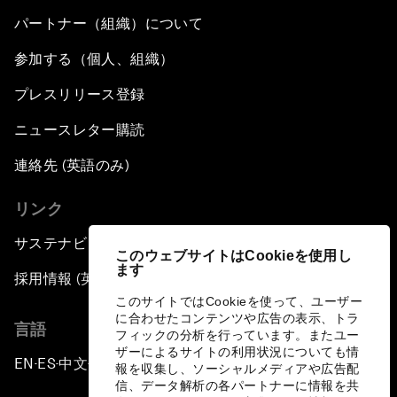
パートナー（組織）について
参加する（個人、組織）
プレスリリース登録
ニュースレター購読
連絡先 (英語のみ)
リンク
サステナビリティへの取り組み
このウェブサイトはCookieを使用し
ます
採用情報 (英語のみ)
このサイトではCookieを使って、ユーザー
に合わせたコンテンツや広告の表示、トラ
言語
フィックの分析を行っています。またユー
ザーによるサイトの利用状況についても情
EN
ES
中文
日本語
▪
▪
▪
報を収集し、ソーシャルメディアや広告配
信、データ解析の各パートナーに情報を共