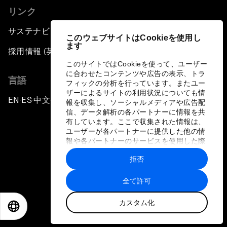
リンク
サステナビリティへの取り組み
このウェブサイトはCookieを使用し
ます
採用情報 (英語のみ)
このサイトではCookieを使って、ユーザー
に合わせたコンテンツや広告の表示、トラ
言語
フィックの分析を行っています。またユー
ザーによるサイトの利用状況についても情
EN
ES
中文
日本語
▪
▪
▪
報を収集し、ソーシャルメディアや広告配
信、データ解析の各パートナーに情報を共
有しています。ここで収集された情報は、
ユーザーが各パートナーに提供した他の情
報や各パートナーのサービスを使用した際
に収集された情報と組み合わされ、各パー
拒否
トナーによって使用されることがありま
プライバシーポリシーと利用規約
す。
全て許可
サイトマップ
カスタム化
©
2026
世界経済フォーラム
EN
ES
中文
日本語