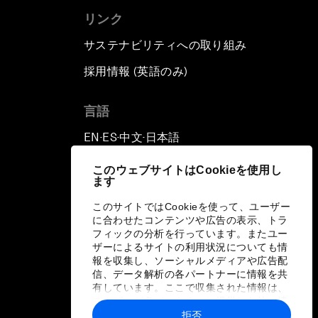
リンク
サステナビリティへの取り組み
採用情報 (英語のみ)
て
言語
EN
ES
中文
日本語
▪
▪
▪
このウェブサイトはCookieを使用し
ます
このサイトではCookieを使って、ユーザー
に合わせたコンテンツや広告の表示、トラ
フィックの分析を行っています。またユー
ザーによるサイトの利用状況についても情
報を収集し、ソーシャルメディアや広告配
信、データ解析の各パートナーに情報を共
有しています。ここで収集された情報は、
ユーザーが各パートナーに提供した他の情
報や各パートナーのサービスを使用した際
拒否