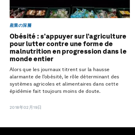
産業の深層
Obésité : s’appuyer sur l’agriculture
pour lutter contre une forme de
malnutrition en progression dans le
monde entier
Alors que les journaux titrent sur la hausse
alarmante de l’obésité, le rôle déterminant des
systèmes agricoles et alimentaires dans cette
épidémie fait toujours moins de doute.
2018年02月19日