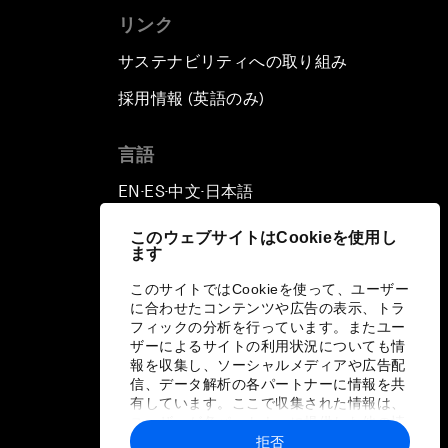
リンク
サステナビリティへの取り組み
採用情報 (英語のみ)
て
言語
EN
ES
中文
日本語
▪
▪
▪
このウェブサイトはCookieを使用し
ます
このサイトではCookieを使って、ユーザー
に合わせたコンテンツや広告の表示、トラ
フィックの分析を行っています。またユー
ザーによるサイトの利用状況についても情
報を収集し、ソーシャルメディアや広告配
信、データ解析の各パートナーに情報を共
有しています。ここで収集された情報は、
ユーザーが各パートナーに提供した他の情
報や各パートナーのサービスを使用した際
拒否