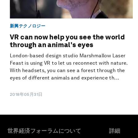
新興テクノロジー
VR can now help you see the world
through an animal's eyes
London-based design studio Marshmallow Laser
Feast is using VR to let us reconnect with nature.
With headsets, you can see a forest through the
eyes of different animals and experience th...
2018年05月31日
世界経済フォーラムについて
詳細