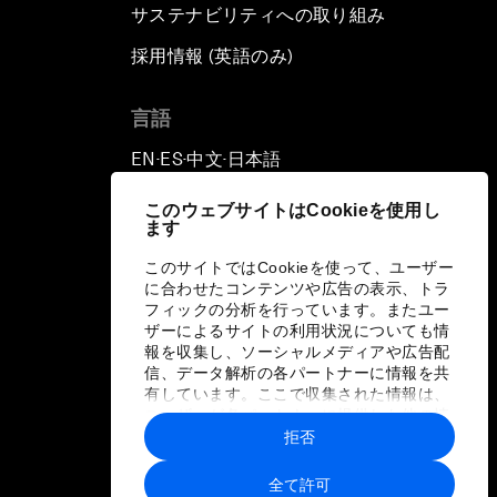
サステナビリティへの取り組み
採用情報 (英語のみ)
て
言語
EN
ES
中文
日本語
▪
▪
▪
このウェブサイトはCookieを使用し
ます
このサイトではCookieを使って、ユーザー
に合わせたコンテンツや広告の表示、トラ
フィックの分析を行っています。またユー
ザーによるサイトの利用状況についても情
報を収集し、ソーシャルメディアや広告配
信、データ解析の各パートナーに情報を共
有しています。ここで収集された情報は、
ユーザーが各パートナーに提供した他の情
報や各パートナーのサービスを使用した際
拒否
に収集された情報と組み合わされ、各パー
トナーによって使用されることがありま
全て許可