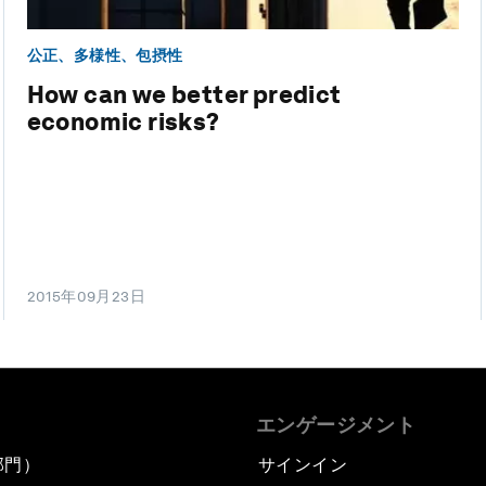
公正、多様性、包摂性
How can we better predict
economic risks?
2015年09月23日
エンゲージメント
部門）
サインイン