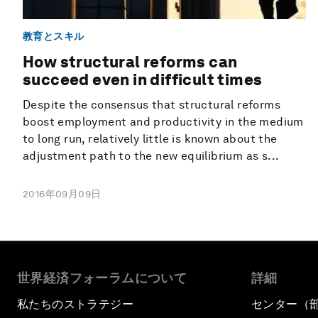
教育とスキル
How structural reforms can
succeed even in difficult times
Despite the consensus that structural reforms
boost employment and productivity in the medium
to long run, relatively little is known about the
adjustment path to the new equilibrium as s...
2016年09月09日
世界経済フォーラムについて
詳細
私たちのストラテジー
センター（