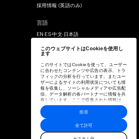
採用情報 (英語のみ)
て
言語
EN
ES
中文
日本語
▪
▪
▪
このウェブサイトはCookieを使用し
ます
このサイトではCookieを使って、ユーザー
に合わせたコンテンツや広告の表示、トラ
フィックの分析を行っています。またユー
ザーによるサイトの利用状況についても情
報を収集し、ソーシャルメディアや広告配
信、データ解析の各パートナーに情報を共
有しています。ここで収集された情報は、
ユーザーが各パートナーに提供した他の情
報や各パートナーのサービスを使用した際
拒否
に収集された情報と組み合わされ、各パー
トナーによって使用されることがありま
全て許可
す。
カスタム化