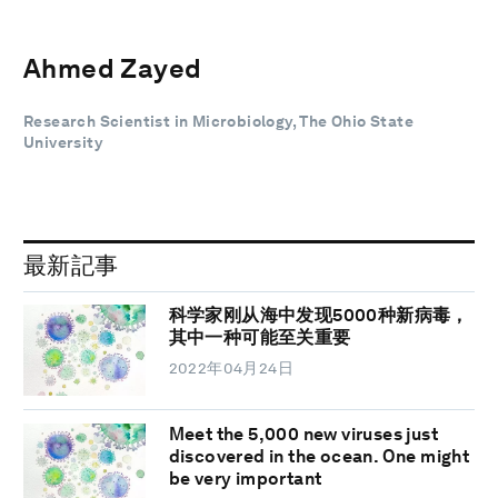
Ahmed Zayed
Research Scientist in Microbiology, The Ohio State
University
最新記事
科学家刚从海中发现5000种新病毒，
其中一种可能至关重要
2022年04月24日
Meet the 5,000 new viruses just
discovered in the ocean. One might
be very important