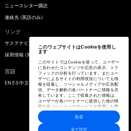
ニュースレター購読
連絡先 (英語のみ)
リンク
サステナビリティへの取り組み
このウェブサイトはCookieを使用し
ます
採用情報 (英語のみ)
このサイトではCookieを使って、ユーザー
に合わせたコンテンツや広告の表示、トラ
言語
フィックの分析を行っています。またユー
ザーによるサイトの利用状況についても情
EN
ES
中文
日本語
▪
▪
▪
報を収集し、ソーシャルメディアや広告配
信、データ解析の各パートナーに情報を共
有しています。ここで収集された情報は、
ユーザーが各パートナーに提供した他の情
報や各パートナーのサービスを使用した際
に収集された情報と組み合わされ、各パー
拒否
トナーによって使用されることがありま
プライバシーポリシーと利用規約
す。
全て許可