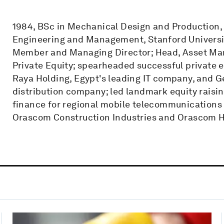
1984, BSc in Mechanical Design and Production, C
Engineering and Management, Stanford Universit
Member and Managing Director; Head, Asset Man
Private Equity; spearheaded successful private e
Raya Holding, Egypt's leading IT company, and Ge
distribution company; led landmark equity raisin
finance for regional mobile telecommunications
Orascom Construction Industries and Orascom Hot