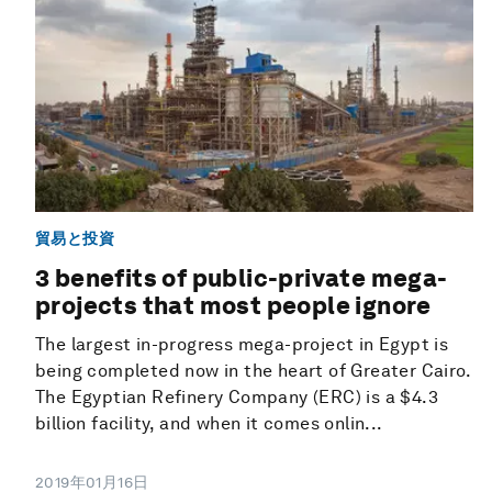
貿易と投資
3 benefits of public-private mega-
projects that most people ignore
The largest in-progress mega-project in Egypt is
being completed now in the heart of Greater Cairo.
The Egyptian Refinery Company (ERC) is a $4.3
billion facility, and when it comes onlin...
2019年01月16日