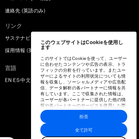
連絡先 (英語のみ)
リンク
サステナビリティへの取り組み
このウェブサイトはCookieを使用し
ます
採用情報 (英語のみ)
このサイトではCookieを使って、ユーザー
に合わせたコンテンツや広告の表示、トラ
言語
フィックの分析を行っています。またユー
ザーによるサイトの利用状況についても情
EN
ES
中文
日本語
▪
▪
▪
報を収集し、ソーシャルメディアや広告配
信、データ解析の各パートナーに情報を共
有しています。ここで収集された情報は、
ユーザーが各パートナーに提供した他の情
報や各パートナーのサービスを使用した際
に収集された情報と組み合わされ、各パー
拒否
トナーによって使用されることがありま
プライバシーポリシーと利用規約
す。
全て許可
サイトマップ