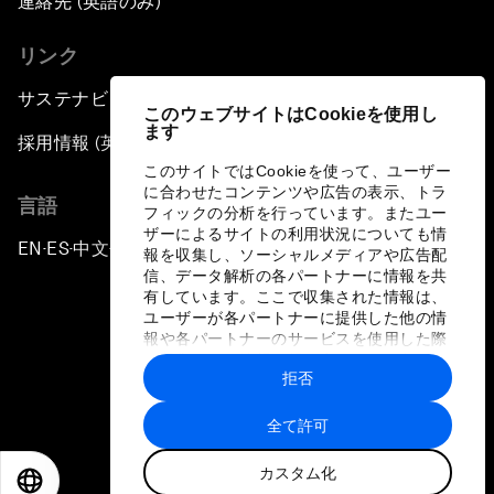
連絡先 (英語のみ)
リンク
サステナビリティへの取り組み
このウェブサイトはCookieを使用し
ます
採用情報 (英語のみ)
このサイトではCookieを使って、ユーザー
に合わせたコンテンツや広告の表示、トラ
言語
フィックの分析を行っています。またユー
ザーによるサイトの利用状況についても情
EN
ES
中文
日本語
▪
▪
▪
報を収集し、ソーシャルメディアや広告配
信、データ解析の各パートナーに情報を共
有しています。ここで収集された情報は、
ユーザーが各パートナーに提供した他の情
報や各パートナーのサービスを使用した際
に収集された情報と組み合わされ、各パー
拒否
トナーによって使用されることがありま
プライバシーポリシーと利用規約
す。
全て許可
サイトマップ
カスタム化
©
2026
世界経済フォーラム
EN
ES
中文
日本語