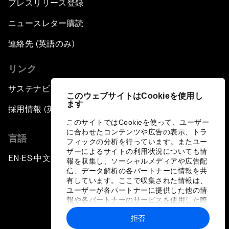
プレスリリース登録
ニュースレター購読
連絡先 (英語のみ)
リンク
サステナビリティへの取り組み
このウェブサイトはCookieを使用し
ます
採用情報 (英語のみ)
このサイトではCookieを使って、ユーザー
に合わせたコンテンツや広告の表示、トラ
言語
フィックの分析を行っています。またユー
ザーによるサイトの利用状況についても情
EN
ES
中文
日本語
▪
▪
▪
報を収集し、ソーシャルメディアや広告配
信、データ解析の各パートナーに情報を共
有しています。ここで収集された情報は、
ユーザーが各パートナーに提供した他の情
報や各パートナーのサービスを使用した際
に収集された情報と組み合わされ、各パー
拒否
トナーによって使用されることがありま
プライバシーポリシーと利用規約