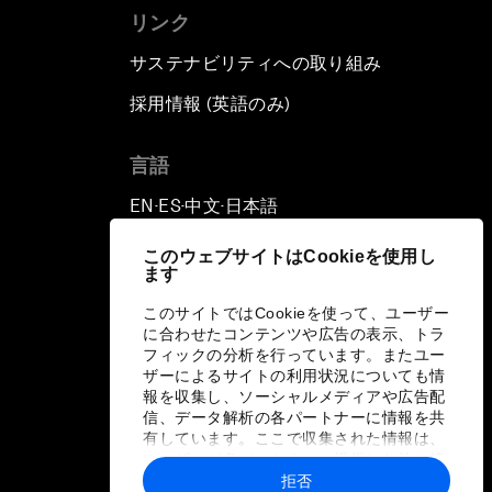
リンク
サステナビリティへの取り組み
採用情報 (英語のみ)
て
言語
EN
ES
中文
日本語
▪
▪
▪
このウェブサイトはCookieを使用し
ます
このサイトではCookieを使って、ユーザー
に合わせたコンテンツや広告の表示、トラ
フィックの分析を行っています。またユー
ザーによるサイトの利用状況についても情
報を収集し、ソーシャルメディアや広告配
信、データ解析の各パートナーに情報を共
有しています。ここで収集された情報は、
ユーザーが各パートナーに提供した他の情
報や各パートナーのサービスを使用した際
拒否