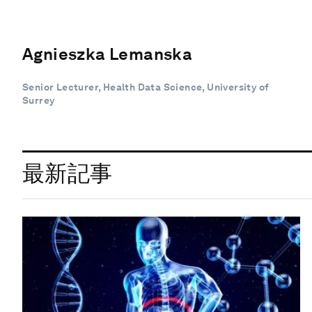
Agnieszka Lemanska
Senior Lecturer, Health Data Science, University of
Surrey
最新記事