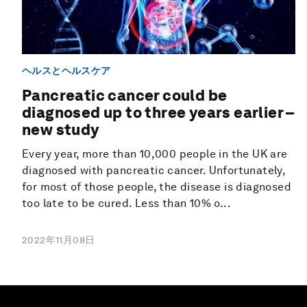
ヘルスとヘルスケア
Pancreatic cancer could be
diagnosed up to three years earlier –
new study
Every year, more than 10,000 people in the UK are
diagnosed with pancreatic cancer. Unfortunately,
for most of those people, the disease is diagnosed
too late to be cured. Less than 10% o...
2022年11月08日