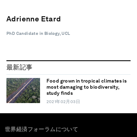
Adrienne Etard
PhD Candidate in Biology, UCL
最新記事
Food grown in tropical climates is
most damaging to biodiversity,
study finds
2021年02月03日
世界経済フォーラムについて