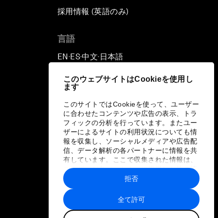
採用情報 (英語のみ)
て
言語
EN
ES
中文
日本語
▪
▪
▪
このウェブサイトはCookieを使用し
ます
このサイトではCookieを使って、ユーザー
に合わせたコンテンツや広告の表示、トラ
フィックの分析を行っています。またユー
ザーによるサイトの利用状況についても情
報を収集し、ソーシャルメディアや広告配
信、データ解析の各パートナーに情報を共
有しています。ここで収集された情報は、
ユーザーが各パートナーに提供した他の情
報や各パートナーのサービスを使用した際
拒否
に収集された情報と組み合わされ、各パー
トナーによって使用されることがありま
全て許可
す。