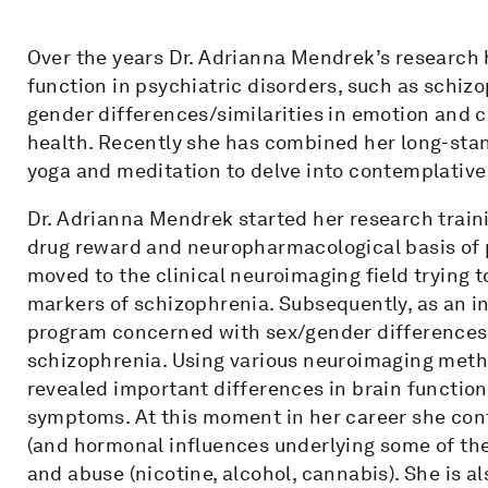
Over the years Dr. Adrianna Mendrek’s research 
function in psychiatric disorders, such as schiz
gender differences/similarities in emotion and 
health. Recently she has combined her long-stan
yoga and meditation to delve into contemplati
Dr. Adrianna Mendrek started her research traini
drug reward and neuropharmacological basis of p
moved to the clinical neuroimaging field trying t
markers of schizophrenia. Subsequently, as an i
program concerned with sex/gender differences i
schizophrenia. Using various neuroimaging met
revealed important differences in brain funct
symptoms. At this moment in her career she con
(and hormonal influences underlying some of the
and abuse (nicotine, alcohol, cannabis). She is a