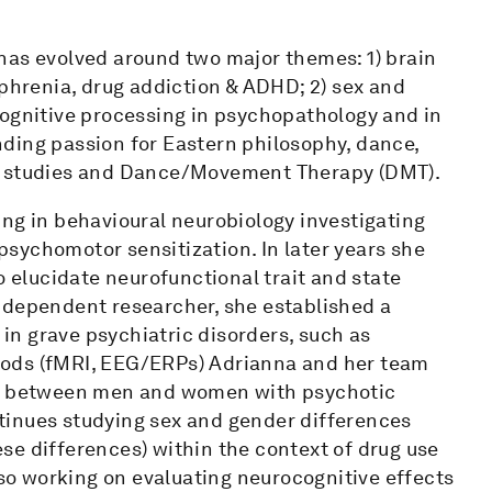
has evolved around two major themes: 1) brain
ophrenia, drug addiction & ADHD; 2) sex and
cognitive processing in psychopathology and in
ding passion for Eastern philosophy, dance,
ve studies and Dance/Movement Therapy (DMT).
ng in behavioural neurobiology investigating
sychomotor sensitization. In later years she
o elucidate neurofunctional trait and state
ndependent researcher, she established a
n grave psychiatric disorders, such as
hods (fMRI, EEG/ERPs) Adrianna and her team
ion between men and women with psychotic
tinues studying sex and gender differences
se differences) within the context of drug use
lso working on evaluating neurocognitive effects