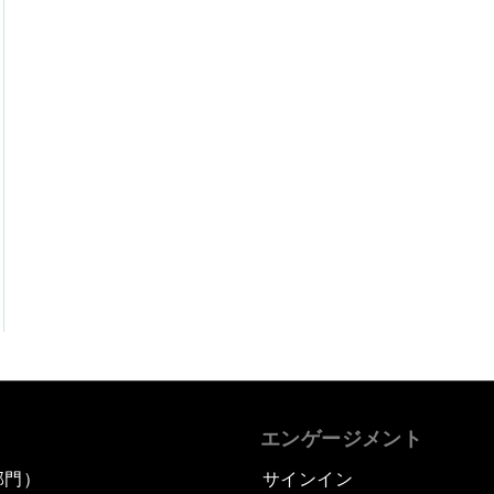
エンゲージメント
部門）
サインイン