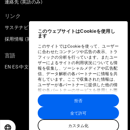
連絡先 (英語のみ)
リンク
サステナビリティへの取り組み
このウェブサイトはCookieを使用し
ます
採用情報 (英語のみ)
このサイトではCookieを使って、ユーザー
に合わせたコンテンツや広告の表示、トラ
言語
フィックの分析を行っています。またユー
ザーによるサイトの利用状況についても情
EN
ES
中文
日本語
▪
▪
▪
報を収集し、ソーシャルメディアや広告配
信、データ解析の各パートナーに情報を共
有しています。ここで収集された情報は、
ユーザーが各パートナーに提供した他の情
報や各パートナーのサービスを使用した際
に収集された情報と組み合わされ、各パー
拒否
トナーによって使用されることがありま
プライバシーポリシーと利用規約
す。
全て許可
サイトマップ
カスタム化
©
2026
世界経済フォーラム
EN
ES
中文
日本語