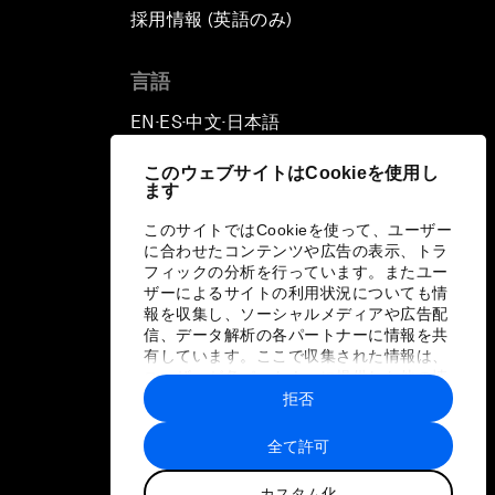
採用情報 (英語のみ)
て
言語
EN
ES
中文
日本語
▪
▪
▪
このウェブサイトはCookieを使用し
ます
このサイトではCookieを使って、ユーザー
に合わせたコンテンツや広告の表示、トラ
フィックの分析を行っています。またユー
ザーによるサイトの利用状況についても情
報を収集し、ソーシャルメディアや広告配
信、データ解析の各パートナーに情報を共
有しています。ここで収集された情報は、
ユーザーが各パートナーに提供した他の情
報や各パートナーのサービスを使用した際
拒否
に収集された情報と組み合わされ、各パー
トナーによって使用されることがありま
全て許可
す。
カスタム化