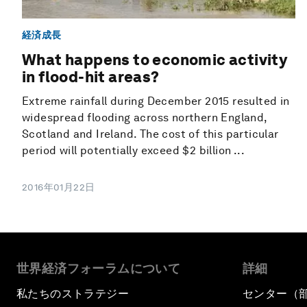
経済成長
What happens to economic activity
in flood-hit areas?
Extreme rainfall during December 2015 resulted in
widespread flooding across northern England,
Scotland and Ireland. The cost of this particular
period will potentially exceed $2 billion ...
2016年01月22日
世界経済フォーラムについて
詳細
私たちのストラテジー
センター（