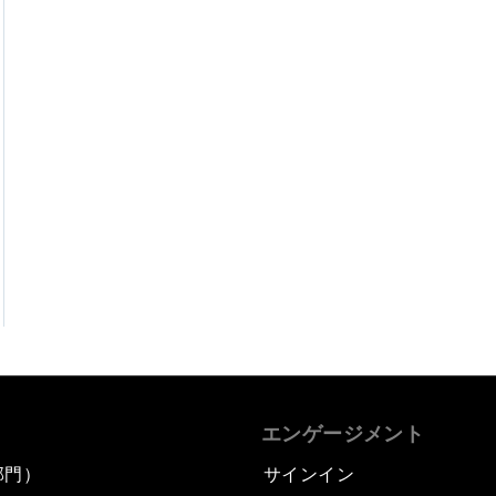
エンゲージメント
部門）
サインイン