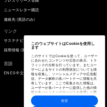
プレスリリース登録
ニュースレター購読
連絡先 (英語のみ)
リンク
サステナビリティへの取り組み
このウェブサイトはCookieを使用し
ます
採用情報 (英語のみ)
このサイトではCookieを使って、ユーザー
に合わせたコンテンツや広告の表示、トラ
言語
フィックの分析を行っています。またユー
ザーによるサイトの利用状況についても情
EN
ES
中文
日本語
▪
▪
▪
報を収集し、ソーシャルメディアや広告配
信、データ解析の各パートナーに情報を共
有しています。ここで収集された情報は、
ユーザーが各パートナーに提供した他の情
報や各パートナーのサービスを使用した際
に収集された情報と組み合わされ、各パー
拒否
トナーによって使用されることがありま
プライバシーポリシーと利用規約
す。