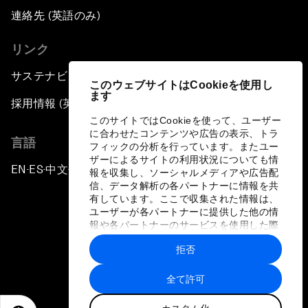
連絡先 (英語のみ)
リンク
サステナビリティへの取り組み
このウェブサイトはCookieを使用し
ます
採用情報 (英語のみ)
このサイトではCookieを使って、ユーザー
に合わせたコンテンツや広告の表示、トラ
言語
フィックの分析を行っています。またユー
ザーによるサイトの利用状況についても情
EN
ES
中文
日本語
▪
▪
▪
報を収集し、ソーシャルメディアや広告配
信、データ解析の各パートナーに情報を共
有しています。ここで収集された情報は、
ユーザーが各パートナーに提供した他の情
報や各パートナーのサービスを使用した際
に収集された情報と組み合わされ、各パー
拒否
トナーによって使用されることがありま
プライバシーポリシーと利用規約
す。
全て許可
サイトマップ