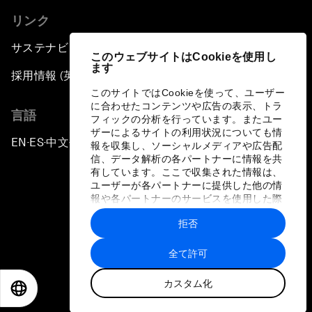
リンク
サステナビリティへの取り組み
このウェブサイトはCookieを使用し
ます
採用情報 (英語のみ)
このサイトではCookieを使って、ユーザー
に合わせたコンテンツや広告の表示、トラ
言語
フィックの分析を行っています。またユー
ザーによるサイトの利用状況についても情
EN
ES
中文
日本語
▪
▪
▪
報を収集し、ソーシャルメディアや広告配
信、データ解析の各パートナーに情報を共
有しています。ここで収集された情報は、
ユーザーが各パートナーに提供した他の情
報や各パートナーのサービスを使用した際
に収集された情報と組み合わされ、各パー
拒否
トナーによって使用されることがありま
プライバシーポリシーと利用規約
す。
全て許可
サイトマップ
カスタム化
©
2026
世界経済フォーラム
EN
ES
中文
日本語