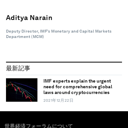
Aditya Narain
Deputy Director, IMF’s Monetary and Capital Markets
Department (MCM)
最新記事
IMF experts explain the urgent
need for comprehensive global
laws around cryptocurrencies
2021年12月22日
世界経済フォーラムについて