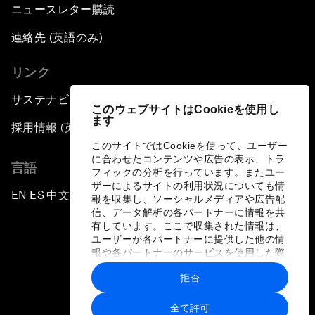
ニュースレター購読
連絡先 (英語のみ)
リンク
サステナビリティへの取り組み
このウェブサイトはCookieを使用し
ます
採用情報 (英語のみ)
このサイトではCookieを使って、ユーザー
に合わせたコンテンツや広告の表示、トラ
言語
フィックの分析を行っています。またユー
ザーによるサイトの利用状況についても情
EN
ES
中文
日本語
▪
▪
▪
報を収集し、ソーシャルメディアや広告配
信、データ解析の各パートナーに情報を共
有しています。ここで収集された情報は、
ユーザーが各パートナーに提供した他の情
報や各パートナーのサービスを使用した際
に収集された情報と組み合わされ、各パー
拒否
トナーによって使用されることがありま
プライバシーポリシーと利用規約
す。
全て許可