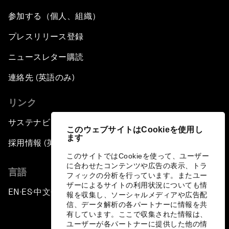
参加する（個人、組織）
プレスリリース登録
ニュースレター購読
連絡先 (英語のみ)
リンク
サステナビリティへの取り組み
このウェブサイトはCookieを使用し
ます
採用情報 (英語のみ)
このサイトではCookieを使って、ユーザー
に合わせたコンテンツや広告の表示、トラ
言語
フィックの分析を行っています。またユー
ザーによるサイトの利用状況についても情
EN
ES
中文
日本語
▪
▪
▪
報を収集し、ソーシャルメディアや広告配
信、データ解析の各パートナーに情報を共
有しています。ここで収集された情報は、
ユーザーが各パートナーに提供した他の情