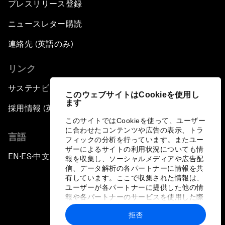
プレスリリース登録
ニュースレター購読
連絡先 (英語のみ)
リンク
サステナビリティへの取り組み
このウェブサイトはCookieを使用し
ます
採用情報 (英語のみ)
このサイトではCookieを使って、ユーザー
に合わせたコンテンツや広告の表示、トラ
言語
フィックの分析を行っています。またユー
ザーによるサイトの利用状況についても情
EN
ES
中文
日本語
▪
▪
▪
報を収集し、ソーシャルメディアや広告配
信、データ解析の各パートナーに情報を共
有しています。ここで収集された情報は、
ユーザーが各パートナーに提供した他の情
報や各パートナーのサービスを使用した際
に収集された情報と組み合わされ、各パー
拒否
トナーによって使用されることがありま
プライバシーポリシーと利用規約