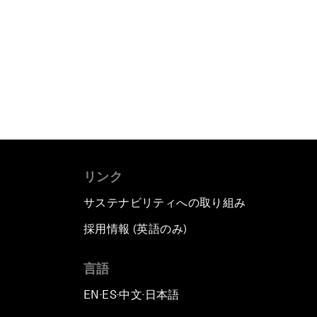
リンク
サステナビリティへの取り組み
採用情報 (英語のみ)
て
言語
EN
ES
中文
日本語
▪
▪
▪